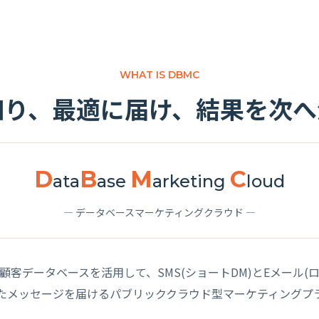
WHAT IS DBMC
知り、最適に届け、結果を次へ
D
B
M
C
ata
ase
arketing
loud
— データベースマーケティングクラウド —
、顧客データベースを活用して、SMS(ショートDM)とEメール(ロ
たメッセージを届ける
パブリッククラウド型マーケティングプ