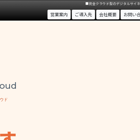
■完全クラウド型のデジタルサイ
(現位置)
営業案内
ご導入先
会社概要
お問い
loud
ウド
す。