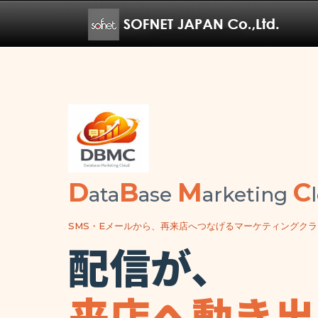
D
B
M
C
ata
ase
arketing
SMS・Eメールから、再来店へつなげるマーケティングクラ
配信が、
来店へ動き出