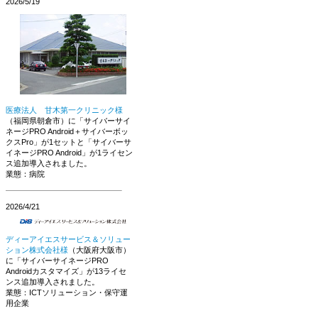
2026/5/19
医療法人 甘木第一クリニック様
（福岡県朝倉市）に「サイバーサイ
ネージPRO Android＋サイバーボッ
クスPro」が1セットと「サイバーサ
イネージPRO Android」が1ライセン
ス追加導入されました。
業態：病院
2026/4/21
ディーアイエスサービス＆ソリュー
ション株式会社様
（大阪府大阪市）
に「サイバーサイネージPRO
Androidカスタマイズ」が13ライセ
ンス追加導入されました。
業態：ICTソリューション・保守運
用企業