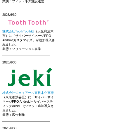
業態：フィットネス施設運営
2026/6/30
株式会社ToothTooth様
（大阪府茨木
市）に「サイバーサイネージPRO
Androidカスタマイズ」が追加導入さ
れました。
業態：ソリューション事業
2026/6/30
株式会社ジェイアール東日本企画様
（東京都渋谷区）に「サイバーサイ
ネージPRO Android＋サイバーステ
ィックAerial」が2セット追加導入さ
れました。
業態：広告制作
2026/6/30