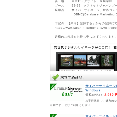
会 場 : 東京ビッグサイト 東展示棟
ブース : E9-35 ソフネットジャパンブ
展示品 : サイバーサイネージ、世界コン
DBMC(Database Marketing Cl
下記の「【来場】登録する」からの登録に
https://www.japan-it.jp/hub/ja-jp/visit/web
皆様のご来場をお待ち申し上げております
◇ソフネットジャパン株式会社公式サイト↓
https://www.sofnetjapan.com/
2026年03月01日
ジャパンインテリア総合展2026に出展しま
日 程 : 2026/4/8(水)～9(木)
会 場 : 大川産業会館
ブース : 1F C13 ソフネットジャパン
展示品 : 世界コンシェルジュ・AIプロス
サイバーファニシングス、DBMC(Databas
サイバーサイネージBas
※入場無料
Windows
価格
：
2,950 
(税込)
皆様のご来場をお待ち申し上げております
お手軽操作で、魅力的な
◇ソフネットジャパン株式会社公式サイト↓
可能です。ぜひご利用ください。
https://www.sofnetjapan.com/
2026年02月01日
サイバーサイネージBas