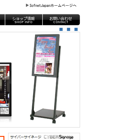
■
■
■