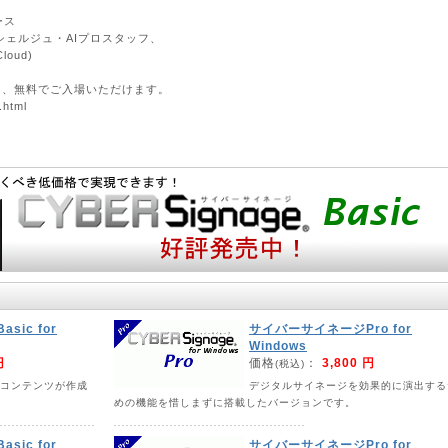
ース
シェルジュ・AIプロスタッフ、
oud)
て、無料でご入場いただけます。
.html
。
 導入情報などをご覧いただけます。
す。
ブース
タッフ
e Marketing Cloud)
ic for
サイバーサイネージPro for
Windows
円
価格
：
3,800 円
(税込)
。
コンテンツが作成
デジタルサイネージを効果的に演出する
 導入情報などをご覧いただけます。
めの機能を惜しまずに搭載したバージョンです。
ic for
サイバーサイネージPro for