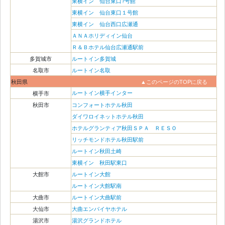
東横イン 仙台東口?号館
東横イン 仙台東口１号館
東横イン 仙台西口広瀬通
ＡＮＡホリディイン仙台
Ｒ＆Ｂホテル仙台広瀬通駅前
多賀城市
ルートイン多賀城
名取市
ルートイン名取
秋田県
▲このページのTOPに戻る
ルートイン横手インター
横手市
秋田市
コンフォートホテル秋田
ダイワロイネットホテル秋田
ホテルグランティア秋田ＳＰＡ ＲＥＳＯ
リッチモンドホテル秋田駅前
ルートイン秋田土崎
東横イン 秋田駅東口
大館市
ルートイン大館
ルートイン大館駅南
大曲市
ルートイン大曲駅前
大仙市
大曲エンパイヤホテル
湯沢市
湯沢グランドホテル