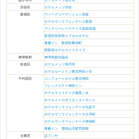
渋谷区
ホテルメッツ渋谷
新宿区
ウィークリーマンション赤坂
ホテルヴィラフォンテーヌ新宿
マンスリーレジステイズ高田馬場
新宿区役所前カプセルホテル
東横イン 新宿歌舞伎町
西新宿ホテルマイステイズ
神津島村
神津島観光協会
杉並区
ホテルメッツ高円寺
ホテルルートイン東京阿佐ヶ谷
千代田区
コンフォートホテル東京神田
フレックステイ神田イン
ホテルマイステイズ御茶ノ水
ホテルメトロポリタンエドモント
ホテルヴィラフォンテーヌ九段下
ホテルヴィラフォンテーヌ大手町
ホテルヴィラフォンテーヌ神保町
東横イン 溜池山王駅官邸南
台東区
ほていや