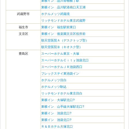
東横イン 品川青物横丁駅
東横イン 品川駅港南口天王洲
武蔵野市
ホテルメッツ武蔵境
リッチモンドホテル東京武蔵野
福生市
東横イン 福生駅前東口
文京区
東横イン 後楽園文京区役所前
順天堂医院Ａ（デスクトップ型）
順天堂医院Ｂ（キオスク型）
豊島区
スーパーホテル東京・大塚
スーパーホテルＣｉｔｙ池袋北口
スーパーホテルＪＲ池袋西口
フレックステイ東池袋イン
ホテルメッツ目白
ホテルメッツ駒込
リッチモンドホテル東京目白
東横イン 大塚駅北口?
東横イン 山手線大塚駅北口?
東横イン 池袋北口?
東横イン 池袋北口?
Ｒ＆Ｂホテル大塚北口