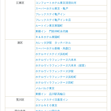
江東区
コンフォートホテル東京清澄白河
スーパーホテル東京・亀戸
フレックステイ亀戸イン
フレックステイ亀戸インＢ店
ルートイン東京東陽町
東横イン 門前仲町永代橋
Ｒ＆Ｂホテル東陽町
港区
カレッタ汐留 タッチパネル
スーパーホテル新橋・烏森口
ホテルマイステイズ浜松町
ホテルヴィラフォンテーヌ六本木
ホテルヴィラフォンテーヌ六本木（据置）
ホテルヴィラフォンテーヌ汐留
ホテルヴィラフォンテーヌ浜松町
ホテルヴィラフォンテーヌ田町
メルパルク東京
東横イン 品川駅高輪口
荒川区
フレックステイ日暮里イン
ホテルＮＥＯ東京
国分寺市
ホテルメッツ国分寺