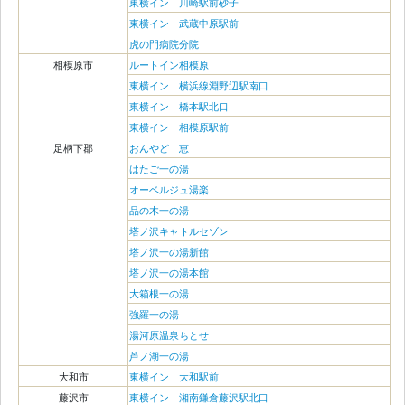
東横イン 川崎駅前砂子
東横イン 武蔵中原駅前
虎の門病院分院
相模原市
ルートイン相模原
東横イン 横浜線淵野辺駅南口
東横イン 橋本駅北口
東横イン 相模原駅前
足柄下郡
おんやど 恵
はたご一の湯
オーベルジュ湯楽
品の木一の湯
塔ノ沢キャトルセゾン
塔ノ沢一の湯新館
塔ノ沢一の湯本館
大箱根一の湯
強羅一の湯
湯河原温泉ちとせ
芦ノ湖一の湯
大和市
東横イン 大和駅前
藤沢市
東横イン 湘南鎌倉藤沢駅北口