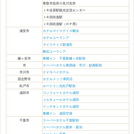
香取市役所小見川支所
ＪＲ佐原駅観光交流センター
ＪＲ四街道駅
ＪＲ四街道駅（ＨＰ用）
浦安市
ホテルマイステイズ舞浜
ホテルユーラシア
マイステイズ新浦安
舞浜ユーラシア
鎌ヶ谷市
東横イン 千葉新鎌ヶ谷駅前
市
スーパーホテル東西線・市川・妙典駅前
市川市
ＣＶＳベイホテル
習志野市
ホテルメッツ津田沼
松戸市
ルートイン北松戸駅前
成田市
コンフォートホテル成田
メルキュールホテル成田
リッチモンドホテル成田
東横イン 成田空港
千葉市
スーパーホテル千葉駅前
スーパーホテル新井・新潟
ルートイン千葉