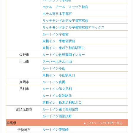
ホテル アール・メッツ宇都宮
ホテル東日本宇都宮
リッチモンドホテル宇都宮駅前
リッチモンドホテル宇都宮駅前アネックス
ルートイン宇都宮
東横イン 宇都宮駅前
東横イン 東武宇都宮駅西口
佐野市
ルートイン佐野藤岡インター
小山市
スーパーホテル小山
ルートイン小山
東横イン 小山駅東口
真岡市
ルートイン真岡
足利市
ルートイン第２足利
ルートイン足利駅前
東横イン 栃木足利駅北口
那須塩原市
ルートイン第２西那須野
ルートイン西那須野
群馬県
▲このページのTOPに戻る
ルートイン伊勢崎
伊勢崎市