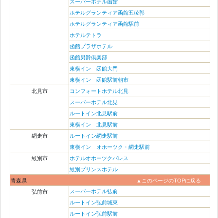
スーパーホテル函館
ホテルグランティア函館五稜郭
ホテルグランティア函館駅前
ホテルテトラ
函館プラザホテル
函館男爵倶楽部
東横イン 函館大門
東横イン 函館駅前朝市
北見市
コンフォートホテル北見
スーパーホテル北見
ルートイン北見駅前
東横イン 北見駅前
網走市
ルートイン網走駅前
東横イン オホーツク・網走駅前
紋別市
ホテルオホーツクパレス
紋別プリンスホテル
青森県
▲このページのTOPに戻る
スーパーホテル弘前
弘前市
ルートイン弘前城東
ルートイン弘前駅前