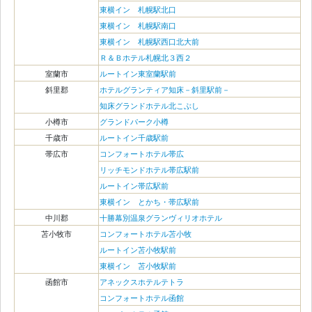
東横イン 札幌駅北口
東横イン 札幌駅南口
東横イン 札幌駅西口北大前
Ｒ＆Ｂホテル札幌北３西２
室蘭市
ルートイン東室蘭駅前
斜里郡
ホテルグランティア知床－斜里駅前－
知床グランドホテル北こぶし
小樽市
グランドパーク小樽
千歳市
ルートイン千歳駅前
帯広市
コンフォートホテル帯広
リッチモンドホテル帯広駅前
ルートイン帯広駅前
東横イン とかち・帯広駅前
中川郡
十勝幕別温泉グランヴィリオホテル
苫小牧市
コンフォートホテル苫小牧
ルートイン苫小牧駅前
東横イン 苫小牧駅前
函館市
アネックスホテルテトラ
コンフォートホテル函館