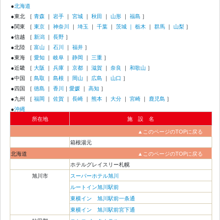
●
北海道
●東北
［
青森
｜
岩手
｜
宮城
｜
秋田
｜
山形
｜
福島
］
●関東
［
東京
｜
神奈川
｜
埼玉
｜
千葉
｜
茨城 ｜
栃木
｜
群馬
｜
山梨
］
●信越
［
新潟
｜
長野
］
●北陸
［
富山
｜
石川
｜
福井
］
●東海
［
愛知
｜
岐阜
｜
静岡
｜
三重
］
●近畿
［
大阪
｜
兵庫
｜
京都
｜
滋賀
｜
奈良
｜
和歌山
］
●中国
［
鳥取
｜
島根
｜
岡山
｜
広島
｜
山口
］
●四国
［
徳島
｜
香川
｜
愛媛
｜
高知
］
●九州
［
福岡
｜
佐賀
｜
長崎
｜
熊本
｜
大分
｜
宮崎
｜
鹿児島
］
●
沖縄
所在地
施 設 名
▲このページのTOPに戻る
箱根湯元
北海道
▲このページのTOPに戻る
ホテルグレイスリー札幌
旭川市
スーパーホテル旭川
ルートイン旭川駅前
東横イン 旭川駅前一条通
東横イン 旭川駅前宮下通