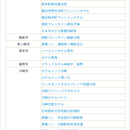
桜木町観光案内所
横浜伊勢佐木町ワシントンホテル
横浜桜木町ワシントンホテル
相鉄フレッサイン横浜戸塚
Ｒ＆Ｂホテル新横浜駅前
鎌倉市
相鉄フレッサイン鎌倉大船
茅ヶ崎市
東横イン 湘南茅ヶ崎駅北口
厚木市
パークインホテル厚木
ホテル東海
秦野市
グランドホテル神奈中 秦野
川崎市
ホテルメッツ川崎
ホテルメッツ溝ノ口
リッチモンドホテルプレミア武蔵小杉
川崎グリーンプラザホテル
川崎ホテルパーク
川崎日航ホテル
日本医科大学武蔵小杉病院
東横イン 京浜急行川崎駅前
東横イン 川崎駅前市役所通