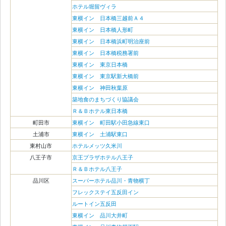
ホテル堀留ヴィラ
東横イン 日本橋三越前Ａ４
東横イン 日本橋人形町
東横イン 日本橋浜町明治座前
東横イン 日本橋税務署前
東横イン 東京日本橋
東横イン 東京駅新大橋前
東横イン 神田秋葉原
築地食のまちづくり協議会
Ｒ＆Ｂホテル東日本橋
町田市
東横イン 町田駅小田急線東口
土浦市
東横イン 土浦駅東口
東村山市
ホテルメッツ久米川
八王子市
京王プラザホテル八王子
Ｒ＆Ｂホテル八王子
品川区
スーパーホテル品川・青物横丁
フレックステイ五反田イン
ルートイン五反田
東横イン 品川大井町