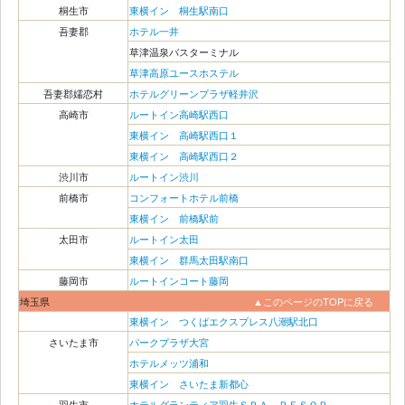
桐生市
東横イン 桐生駅南口
吾妻郡
ホテル一井
草津温泉バスターミナル
草津高原ユースホステル
吾妻郡嬬恋村
ホテルグリーンプラザ軽井沢
高崎市
ルートイン高崎駅西口
東横イン 高崎駅西口１
東横イン 高崎駅西口２
渋川市
ルートイン渋川
前橋市
コンフォートホテル前橋
東横イン 前橋駅前
太田市
ルートイン太田
東横イン 群馬太田駅南口
藤岡市
ルートインコート藤岡
埼玉県
▲このページのTOPに戻る
東横イン つくばエクスプレス八潮駅北口
さいたま市
パークプラザ大宮
ホテルメッツ浦和
東横イン さいたま新都心
羽生市
ホテルグランティア羽生ＳＰＡ ＲＥＳＯＲ