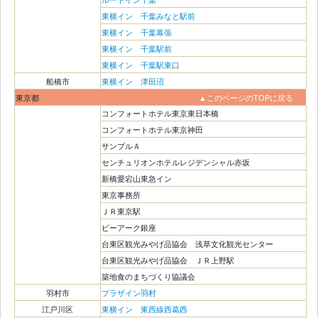
東横イン 千葉みなと駅前
東横イン 千葉幕張
東横イン 千葉駅前
東横イン 千葉駅東口
船橋市
東横イン 津田沼
東京都
▲このページのTOPに戻る
コンフォートホテル東京東日本橋
コンフォートホテル東京神田
サンプルＡ
センチュリオンホテルレジデンシャル赤坂
新橋愛宕山東急イン
東京事務所
ＪＲ東京駅
ピーアーク銀座
台東区観光みやげ品協会 浅草文化観光センター
台東区観光みやげ品協会 ＪＲ上野駅
築地食のまちづくり協議会
羽村市
プラザイン羽村
江戸川区
東横イン 東西線西葛西