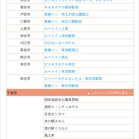
熊谷市
Ｒ＆Ｂホテル熊谷駅前
戸田市
東横イン 埼玉戸田公園西口
三郷市
東横イン 埼玉三郷駅前
上尾市
ルートイン上尾
深谷市
ルートイン深谷駅前
川口市
川口センターホテル
草加市
東横イン 草加駅西口
秩父市
ルートイン秩父
本庄市
ビジネスホテル本庄
ルートイン本庄駅南
和光市
スーパーホテルさいたま・和光市駅前
東横イン 和光市駅前
千葉県
▲このページのTOPに戻る
四街道総合公園体育館
成田Ｕ－シティホテル
文化センター
水の郷さわら
道の駅くりもと
風土村