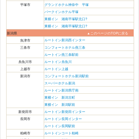
平塚市
グランドホテル神奈中 平塚
パークインホテル平塚
東横イン 湘南平塚駅北口?
東横イン 湘南平塚駅北口?
新潟県
▲このページのTOPに戻る
ルートイン新潟西インター
魚津市
三条市
コンフォートホテル燕三条
ルートイン燕三条駅前
糸魚川市
ルートイン糸魚川
上越市
ルートイン上越
新潟市
コンフォートホテル新潟駅前
スーパーホテル新潟
ルートイン新潟県庁南
東横イン 新潟古町
東横イン 新潟駅前
新発田市
ルートイン新発田インター
長岡市
ルートイン長岡インター
ルートイン長岡駅前
柏崎市
ルートインコート柏崎