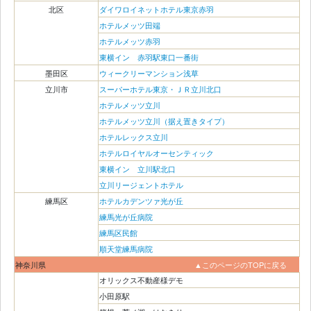
北区
ダイワロイネットホテル東京赤羽
ホテルメッツ田端
ホテルメッツ赤羽
東横イン 赤羽駅東口一番街
墨田区
ウィークリーマンション浅草
立川市
スーパーホテル東京・ＪＲ立川北口
ホテルメッツ立川
ホテルメッツ立川（据え置きタイプ）
ホテルレックス立川
ホテルロイヤルオーセンティック
東横イン 立川駅北口
立川リージェントホテル
練馬区
ホテルカデンツァ光が丘
練馬光が丘病院
練馬区民館
順天堂練馬病院
神奈川県
▲このページのTOPに戻る
オリックス不動産様デモ
小田原駅