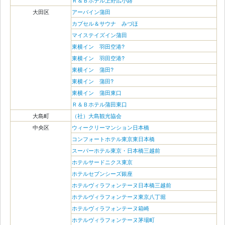
Ｒ＆Ｂホテル上野広小路
大田区
アーバイン蒲田
カプセル＆サウナ みづほ
マイステイズイン蒲田
東横イン 羽田空港?
東横イン 羽田空港?
東横イン 蒲田?
東横イン 蒲田?
東横イン 蒲田東口
Ｒ＆Ｂホテル蒲田東口
大島町
（社）大島観光協会
中央区
ウィークリーマンション日本橋
コンフォートホテル東京東日本橋
スーパーホテル東京・日本橋三越前
ホテルサードニクス東京
ホテルセブンシーズ銀座
ホテルヴィラフォンテーヌ日本橋三越前
ホテルヴィラフォンテーヌ東京八丁堀
ホテルヴィラフォンテーヌ箱崎
ホテルヴィラフォンテーヌ茅場町