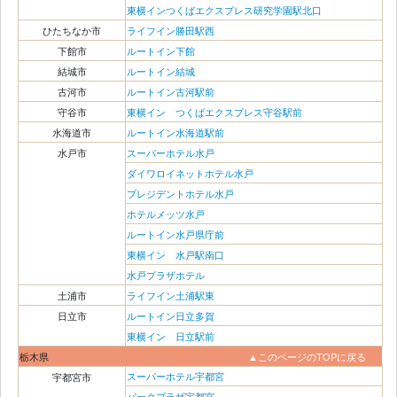
東横インつくばエクスプレス研究学園駅北口
ひたちなか市
ライフイン勝田駅西
下館市
ルートイン下館
結城市
ルートイン結城
古河市
ルートイン古河駅前
守谷市
東横イン つくばエクスプレス守谷駅前
水海道市
ルートイン水海道駅前
水戸市
スーパーホテル水戸
ダイワロイネットホテル水戸
プレジデントホテル水戸
ホテルメッツ水戸
ルートイン水戸県庁前
東横イン 水戸駅南口
水戸プラザホテル
土浦市
ライフイン土浦駅東
日立市
ルートイン日立多賀
東横イン 日立駅前
栃木県
▲このページのTOPに戻る
スーパーホテル宇都宮
宇都宮市
パークプラザ宇都宮