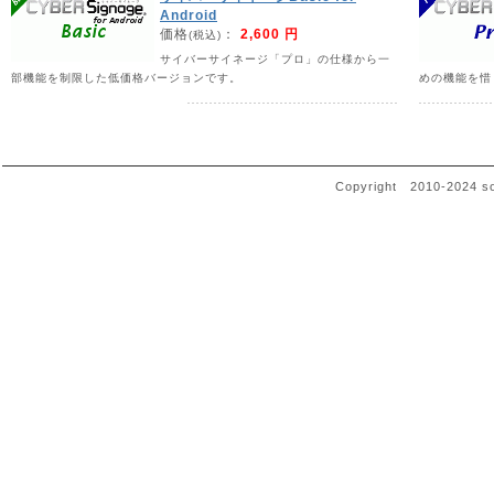
ジャパンインテリア総合展2026に出展します
Android
価格
：
2,600 円
(税込)
日 程 : 2026/4/8(水)～9(木)
サイバーサイネージ「プロ」の仕様から一
会 場 : 大川産業会館
部機能を制限した低価格バージョンです。
めの機能を惜
ブース : 1F C13 ソフネットジャパンブ
展示品 : 世界コンシェルジュ・AIプロスタ
サイバーファニシングス、DBMC(Database
Copyright 2010-2024 sof
※入場無料
皆様のご来場をお待ち申し上げております。
◇ソフネットジャパン株式会社公式サイト↓ 
す。
https://www.sofnetjapan.com/
2026年02月01日
リテールテックJAPAN2026に出展致します。