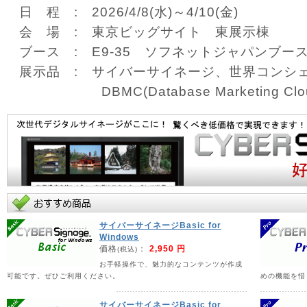
日 程 : 2026/4/8(水)～4/10(金)
会 場 : 東京ビッグサイト 東展示棟
ブース : E9-35 ソフネットジャパンブー
展示品 : サイバーサイネージ、世界コンシェ
DBMC(Database Marketing Clou
下記の「【来場】登録する」からの登録にて、
https://www.japan-it.jp/hub/ja-jp/visit/web.ht
皆様のご来場をお待ち申し上げております。
サイバーサイネージBasic for
◇ソフネットジャパン株式会社公式サイト↓ 
Windows
す。
価格
：
2,950 円
(税込)
お手軽操作で、魅力的なコンテンツが作成
https://www.sofnetjapan.com/
可能です。ぜひご利用ください。
めの機能を惜
2026年03月01日
サイバーサイネージBasic for