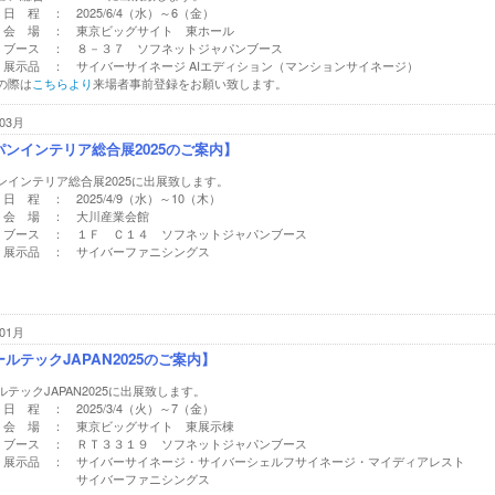
日 程 ： 2025/6/4（水）～6（金）
会 場 ： 東京ビッグサイト 東ホール
ブース ： ８－３７ ソフネットジャパンブース
展示品 ： サイバーサイネージ AIエディション（マンションサイネージ）
の際は
こちらより
来場者事前登録をお願い致します。
03月
パンインテリア総合展2025のご案内】
ンインテリア総合展2025に出展致します。
日 程 ： 2025/4/9（水）～10（木）
会 場 ： 大川産業会館
ブース ： １Ｆ Ｃ１４ ソフネットジャパンブース
展示品 ： サイバーファニシングス
01月
ルテックJAPAN2025のご案内】
テックJAPAN2025に出展致します。
日 程 ： 2025/3/4（火）～7（金）
会 場 ： 東京ビッグサイト 東展示棟
ブース ： ＲＴ３３１９ ソフネットジャパンブース
展示品 ： サイバーサイネージ・サイバーシェルフサイネージ・マイディアレスト
サイバーファニシングス