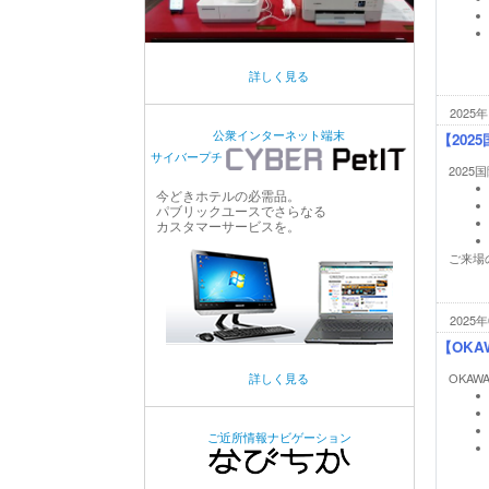
詳しく見る
2025年
公衆インターネット端末
【202
サイバープチ
202
今どきホテルの必需品。
パブリックユースでさらなる
カスタマーサービスを。
ご来場
2025年
【OKAW
詳しく見る
OKAWA
ご近所情報ナビゲーション