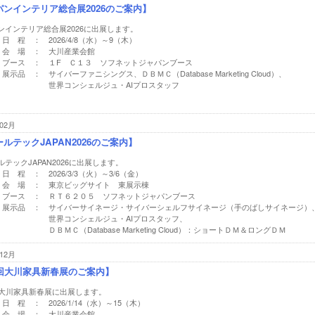
パンインテリア総合展2026のご案内】
ンインテリア総合展2026に出展します。
日 程 ： 2026/4/8（水）～9（木）
会 場 ： 大川産業会館
ブース ： １F Ｃ１３ ソフネットジャパンブース
展示品 ： サイバーファニシングス、ＤＢＭＣ（Database Marketing Cloud）、
世界コンシェルジュ・AIプロスタッフ
02月
ルテックJAPAN2026のご案内】
テックJAPAN2026に出展します。
日 程 ： 2026/3/3（火）～3/6（金）
会 場 ： 東京ビッグサイト 東展示棟
ブース ： ＲＴ６２０５ ソフネットジャパンブース
展示品 ： サイバーサイネージ・サイバーシェルフサイネージ（手のばしサイネージ）
世界コンシェルジュ・AIプロスタッフ、
ＤＢＭＣ（Database Marketing Cloud）：ショートＤＭ＆ロングＤＭ
12月
8回大川家具新春展のご案内】
回大川家具新春展に出展します。
日 程 ： 2026/1/14（水）～15（木）
会 場 ： 大川産業会館