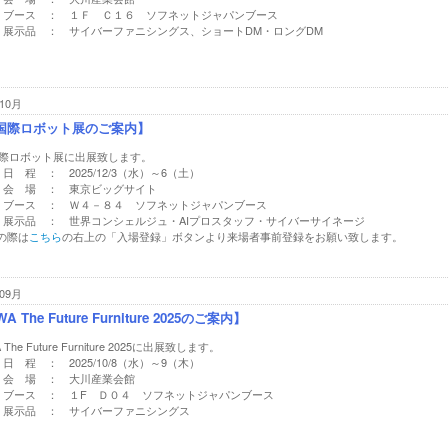
ブース ： １Ｆ Ｃ１６ ソフネットジャパンブース
展示品 ： サイバーファニシングス、ショートDM・ロングDM
10月
5国際ロボット展のご案内】
5国際ロボット展に出展致します。
日 程 ： 2025/12/3（水）～6（土）
会 場 ： 東京ビッグサイト
ブース ： Ｗ４－８４ ソフネットジャパンブース
展示品 ： 世界コンシェルジュ・AIプロスタッフ・サイバーサイネージ
の際は
こちら
の右上の「入場登録」ボタンより来場者事前登録をお願い致します。
09月
A The Future Furniture 2025のご案内】
 The Future Furniture 2025に出展致します。
日 程 ： 2025/10/8（水）～9（木）
会 場 ： 大川産業会館
ブース ： １F Ｄ０４ ソフネットジャパンブース
展示品 ： サイバーファニシングス