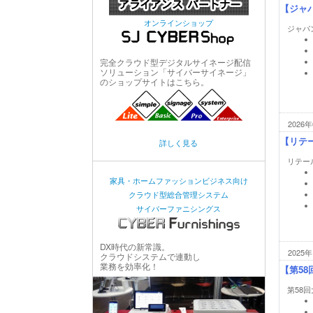
【ジャ
オンラインショップ
ジャパ
完全クラウド型デジタルサイネージ配信
ソリューション「サイバーサイネージ」
のショップサイトはこちら。
2026年
【リテー
詳しく見る
リテール
家具・ホームファッションビジネス向け
クラウド型総合管理システム
サイバーファニシングス
DX時代の新常識。
2025年
クラウドシステムで連動し
業務を効率化！
【第5
第58