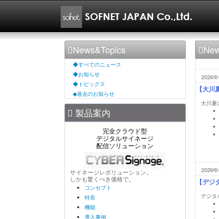
News&Topics
Ne
◆すべてのニュース
◆お知らせ
2026年
◆トピックス
【大川夏
◆過去のお知らせ
大川夏
製品案内
完全クラウド型
デジタルサイネージ
配信ソリューション
2026年
サイネージレボリューション。
しかも驚くべき価格で。
【デジ
コンセプト
デジタ
特長
機能
導入事例