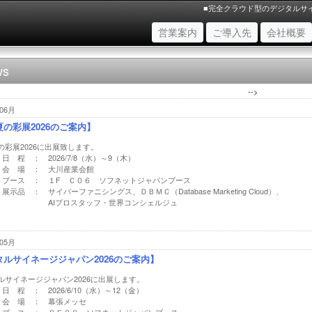
■完全クラウド型のデジタルサ
(現位置)
営業案内
ご導入先
会社概要
ws
-->
06月
の彩展2026のご案内】
の彩展2026に出展致します。
日 程 ： 2026/7/8（水）～9（木）
会 場 ： 大川産業会館
ブース ： １F Ｃ０６ ソフネットジャパンブース
展示品 ： サイバーファニシングス、ＤＢＭＣ（Database Marketing Cloud）、
AIプロスタッフ・世界コンシェルジュ
05月
タルサイネージジャパン2026のご案内】
ルサイネージジャパン2026に出展します。
日 程 ： 2026/6/10（水）～12（金）
会 場 ： 幕張メッセ