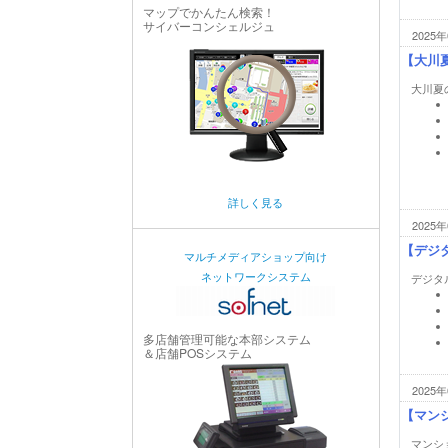
マップでかんたん検索！
サイバーコンシェルジュ
2025年
【大川夏
大川夏
詳しく見る
2025年
【デジ
マルチメディアショップ向け
ネットワークシステム
デジタ
多店舗管理可能な本部システム
＆店舗POSシステム
2025年
【マンシ
マンショ