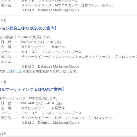
ブース ： ８Ｆ０８ ソフネットジャパンブース
展示品 ： サイバーサイネージ、AIプロスタッフ・世界コンシェルジュ、
ＤＢＭＣ（Database Marketing Cloud）
05月
ョン総合EXPO 2026のご案内】
ン総合EXPO 2026に出展します。
日 程 ： 2026/5/13（水）～15（金）
会 場 ： 東京ビッグサイト 南ホール
ブース ： Ｓ４－３２ ソフネットジャパンブース
展示品 ： サイバーサイネージ（マンションコミュニティサイネージ）、AIプロスタッ
ルジュ、
ＤＢＭＣ（Database Marketing Cloud）
の際は
コチラより
来場者事前登録をお願い致します。
03月
タルマーケティング EXPOのご案内】
ルマーケティング EXPOに出展します。
日 程 ： 2026/4/8（水）～4/10（金）
会 場 ： 東京ビッグサイト 東展示棟
ブース ： Ｅ９－３５ ソフネットジャパンブース
展示品 ： サイバーサイネージ、世界コンシェルジュ・AIプロスタッフ、
ＤＢＭＣ（Database Marketing Cloud）
03月